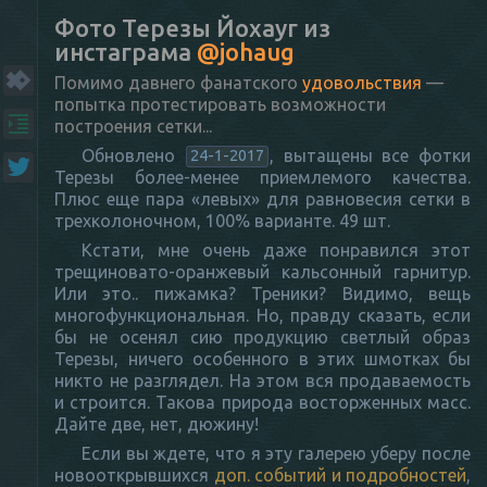
Фото Терезы Йохауг из
инстаграма
@johaug
Помимо давнего фанатского
удовольствия
—
попытка протестировать возможности
построения сетки...
Обновлено
, вытащены все фотки
24-1-2017
Терезы более-менее приемлемого качества.
Плюс еще пара «левых» для равновесия сетки в
трехколоночном, 100% варианте. 49 шт.
Кстати, мне очень даже понравился этот
трещиновато-оранжевый кальсонный гарнитур.
Или это.. пижамка? Треники? Видимо, вещь
многофункциональная. Но, правду сказать, если
бы не осенял сию продукцию светлый образ
Терезы, ничего особенного в этих шмотках бы
никто не разглядел. На этом вся продаваемость
и строится. Такова природа восторженных масс.
Дайте две, нет, дюжину!
Если вы ждете, что я эту галерею уберу после
новооткрывшихся
доп. событий и подробностей
,