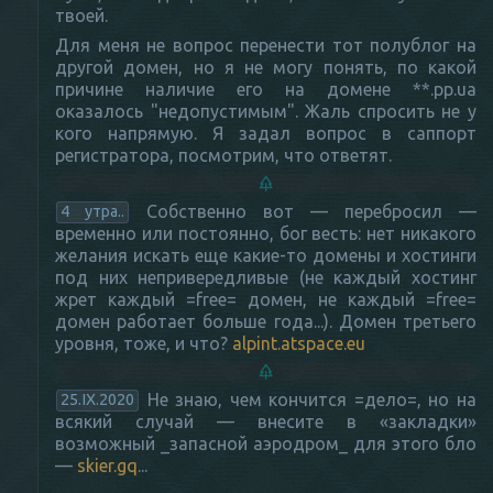
твоей.
Для меня не вопрос перенести тот полублог на
другой домен, но я не могу понять, по какой
причине наличие его на домене **.pp.ua
оказалось "недопустимым". Жаль спросить не у
кого напрямую. Я задал вопрос в саппорт
регистратора, посмотрим, что ответят.
Собственно вот — перебросил —
4 утра..
временно или постоянно, бог весть: нет никакого
желания искать еще какие-то домены и хостинги
под них непривередливые (не каждый хостинг
жрет каждый =free= домен, не каждый =free=
домен работает больше года...). Домен третьего
уровня, тоже, и что?
alpint.atspace.eu
Не знаю, чем кончится =дело=, но на
25.IX.2020
всякий случай — внесите в «закладки»
возможный _запасной аэродром_ для этого бло
—
skier.gq
...