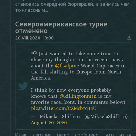
становись очередной бюргершей, а займись чем-
то классным...
Североамериканское турне
отменено
20.VIII.2020 18:00
👋! Just wanted to take some time to
share my thoughts on the recent news
about the
@fisalpine
World Cup races in
the fall shifting to Europe from North
America.
I think by now everyone probably
knows that
@killingtonmtn
is my
favorite race...(cont. in comments below)
pic.twitter.com/CXMcb7q45U
— Mikaela Shiffrin (@MikaelaShiffrin)
August 20, 2020
Итак, сегодня было сообщено, что из-за