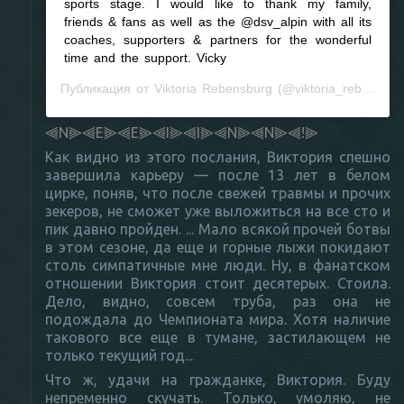
sports stage. I would like to thank my family,
friends & fans as well as the @dsv_alpin with all its
coaches, supporters & partners for the wonderful
time and the support. Vicky
Публикация от
Viktoria Rebensburg
(@viktoria_rebensburg)
⫷N⫸⫷E⫸⫷E⫸⫷I⫸⫷I⫸⫷N⫸⫷N⫸⫷!⫸⁣⁣
Как видно из этого послания, Виктория спешно
завершила карьеру — после 13 лет в белом
цирке, поняв, что после свежей травмы и прочих
зекеров, не сможет уже выложиться на все сто и
пик давно пройден. ... Мало всякой прочей ботвы
в этом сезоне, да еще и горные лыжи покидают
столь симпатичные мне люди. Ну, в фанатском
отношении Виктория стоит десятерых. Стоила.
Дело, видно, совсем труба, раз она не
подождала до Чемпионата мира. Хотя наличие
такового все еще в тумане, застилающем не
только текущий год...
Что ж, удачи на гражданке, Виктория. Буду
непременно скучать. Только, умоляю, не