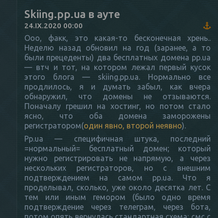
Skiing.pp.ua в ауте
24.IX.2020 00:00
Ооо, факк, это какая-то бесконечная хрень..
Неделю назад обновил на год (заранее, а то
были прецеденты) два бесплатных домена pp.ua
— втч и тот, на котором лежал первый кусок
этого блога — skiing.pp.ua. Нормально все
продлилось, я и думать забыл, как вчера
обнаружил, что домены не отзываются.
Поначалу грешил на хостинг, но потом стало
ясно, что оба домена заморожены
регистратором(
один явно, второй неявно
).
Pp.ua — специфичная штука, последний
=нормальный= бесплатный домен; который
нужно регистрировать не напрямую, а через
нескольких регистраторов, но с внешним
подтверждением на самом pp.ua. Что я
проделывал, сколько, уже около десятка лет. С
тем или иным гемором (было одно время
подтверждение через телеграм, через бота,
потом опять вернулась стандартная схема: смс с