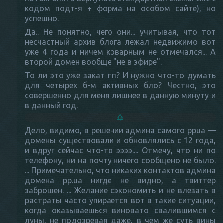
кодом подт-я + форма на особом сайте), но
успешно.
Да.. Не понятно, чего они... учитывая, что тот
несчастный архив блога лежал недвижимо вот
уже 4 года и ничем коварным не отмечался... А
второй домен вообще "не в эфире".
То ли это уже закат пп? И нужно что-то думать
для четырех б-м активных бло? Честно, это
совершенно для меня лишнее в данную минуту и
в данный год.
Дело, видимо, в решении админа самого ppua —
домены существовали и обновлялись с 12 года,
и вдруг сейчас что-то ээээ.... Отмечу, что ни по
телефону, ни на почту ничего сообщено не было.
... Примечательно, что никаких контактов админа
домена pp.ua нигде не видно, а твиттер
заброшен. ... Желание сэкономить и не влезать в
растраты часто упирается вот в такие ситуации,
когда оказываешься виновато свалившимся с
луны, не подозревая даже, в чем же суть вины