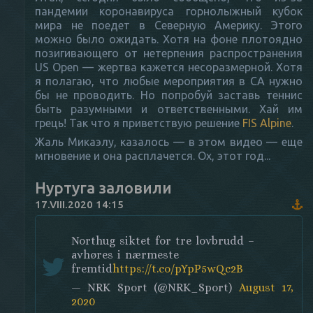
пандемии коронавируса горнолыжный кубок
мира не поедет в Северную Америку. Этого
можно было ожидать. Хотя на фоне плотоядно
позигивающего от нетерпения распространения
US Open — жертва кажется несоразмерной. Хотя
я полагаю, что любые мероприятия в СА нужно
бы не проводить. Но попробуй заставь теннис
быть разумными и ответственными. Хай им
грець! Так что я приветствую решение
FIS Alpine
.
Жаль Микаэлу, казалось — в этом видео — еще
мгновение и она расплачется. Ох, этот год...
Нуртуга заловили
17.VIII.2020 14:15
Northug siktet for tre lovbrudd –
avhøres i nærmeste
fremtid
https://t.co/pYpP5wQc2B
— NRK Sport (@NRK_Sport)
August 17,
2020