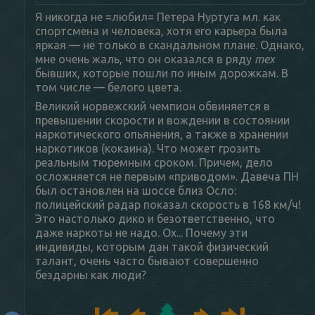
Я никогда не =любил= Петера Нуртуга мл. как
спортсмена и человека, хотя его карьера была
яркая — не только в скандальном плане. Однако,
мне очень жаль, что он оказался в ряду
тех
бывших, которые пошли по иным дорожкам. В
том числе — белого цвета.
Великий норвежский чемпион обвиняется в
превышении скорости и вождении в состоянии
наркотического опьянения, а также в хранении
наркотиков (кокаина). Что может грозить
реальным тюремным сроком. Причем, дело
осложняется не первым «приводом». Давеча ПН
был остановлен на шоссе близ Осло:
полицейский радар показал скорость в 168 км/ч!
Это настолько дико и безответственно, что
даже наркоты не надо. Ох... Почему эти
индивиды, которым дан такой физический
талант, очень часто бывают совершенно
бездарны как люди?