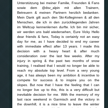
Unterstützung bei meiner Familie, Freunden & Fans
sowie dem @dsv_alpin mit allen Trainern,
Betreuern & meinen Partnern herzlich bedanken.
Mein Dank gilt auch den Ski-Kolleginnen & all den
Menschen, die ich in den zurückliegenden Jahren
im Weltcup kennenlernen durfte. Ich bin mir sicher,
wir werden uns bald wiedersehen, Eure Vicky Hello
dear friends & fans, Today is certainly not an easy
day for me, as I have decided to end my career
with immediate effect after 13 years. I made this
decision with a heavy heart & after much
consideration over the last few weeks. After my
injury in spring & the past two months of snow
training, I realised that I would no longer be able to
reach my absolute top level. From a very young
age, it has always been my ambition & incentive to
compete for success & to inspire you on the
slopes. But now that I have the feeling that I can
no longer live up to this, this is a very difficult but
inevitable decision for me. With the memory of my
last race weekend in Garmisch and the victory in
the downhill, it is a nice time to leave the winter