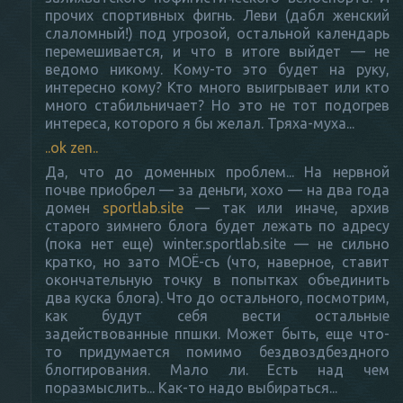
прочих спортивных фигнь. Леви (дабл женский
слаломный!) под угрозой, остальной календарь
перемешивается, и что в итоге выйдет — не
ведомо никому. Кому-то это будет на руку,
интересно кому? Кто много выигрывает или кто
много стабильничает? Но это не тот подогрев
интереса, которого я бы желал. Тряха-муха...
..ok zen..
Да, что до доменных проблем... На нервной
почве приобрел — за деньги, хохо — на два года
домен
sportlab.site
— так или иначе, архив
старого зимнего блога будет лежать по адресу
(пока нет еще) winter.sportlab.site — не сильно
кратко, но зато МОЁ-съ (что, наверное, ставит
окончательную точку в попытках объединить
два куска блога). Что до остального, посмотрим,
как будут себя вести остальные
задействованные ппшки. Может быть, еще что-
то придумается помимо бездвоздбездного
блоггирования. Мало ли. Есть над чем
поразмыслить... Как-то надо выбираться...