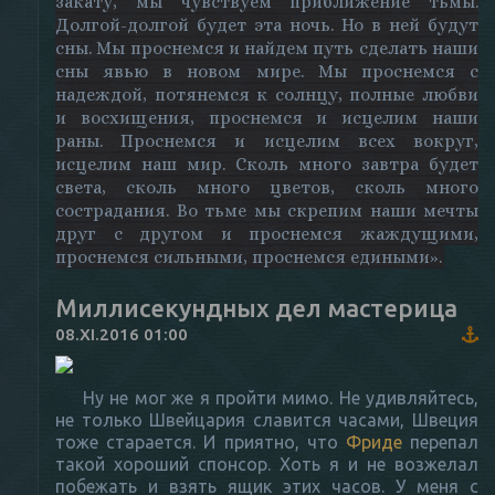
закату, мы чувствуем приближение тьмы.
Долгой-долгой будет эта ночь. Но в ней будут
сны. Мы проснемся и найдем путь сделать наши
сны явью в новом мире. Мы проснемся с
надеждой, потянемся к солнцу, полные любви
и восхищения, проснемся и исцелим наши
раны. Проснемся и исцелим всех вокруг,
исцелим наш мир. Сколь много завтра будет
света, сколь много цветов, сколь много
сострадания. Во тьме мы скрепим наши мечты
друг с другом и проснемся жаждущими,
проснемся сильными, проснемся едиными».
Миллисекундных дел мастерица
08.XI.2016 01:00
Ну не мог же я пройти мимо. Не удивляйтесь,
не только Швейцария славится часами, Швеция
тоже старается. И приятно, что
Фриде
перепал
такой хороший спонсор. Хоть я и не возжелал
побежать и взять ящик этих часов. У меня с