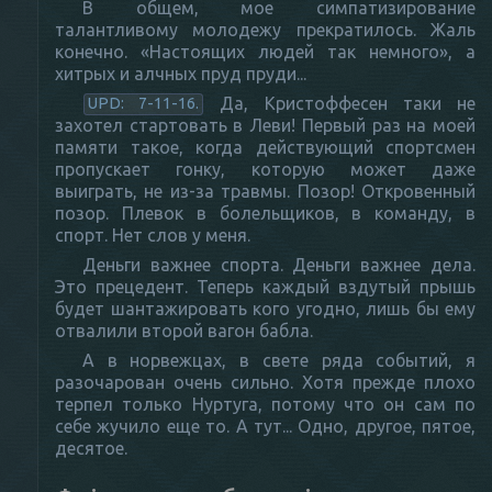
В общем, мое симпатизирование
талантливому молодежу прекратилось. Жаль
конечно. «Настоящих людей так немного», а
хитрых и алчных пруд пруди...
Да, Кристоффесен таки не
UPD: 7-11-16.
захотел стартовать в Леви! Первый раз на моей
памяти такое, когда действующий спортсмен
пропускает гонку, которую может даже
выиграть, не из-за травмы. Позор! Откровенный
позор. Плевок в болельщиков, в команду, в
спорт. Нет слов у меня.
Деньги важнее спорта. Деньги важнее дела.
Это прецедент. Теперь каждый вздутый прышь
будет шантажировать кого угодно, лишь бы ему
отвалили второй вагон бабла.
А в норвежцах, в свете ряда событий, я
разочарован очень сильно. Хотя прежде плохо
терпел только Нуртуга, потому что он сам по
себе жучило еще то. А тут... Одно, другое, пятое,
десятое.