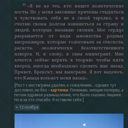
«Я не из тех, кто пишет политические
посты. Но у меня законные причины стыдиться
и чувствовать себя не в своей тарелке, и я
считаю своим долгом извиниться за страну и
людей, которых называю своими. Мое сердце
разрывается от вида множества родных
американцев, которые голосовали за сексиста,
расиста, экологически безответственного
изверга. И, к слову, я сама иммигрант. Мне
хочется сейчас верить в теорию: чтобы идти
вперед, иногда необходимо сделать шаг назад.
Привет, Брексит, мы выиграли. Я вот надеюсь,
что Канада возьмет меня назад».
[Пост с инстаграма удален, к сожалению... однако тут
дословно, но без ~
картинки
. Понимаю, эмоции поперву, а
потом здравое размышление, что было сказано лишнее.
Но и за это спасибо. Я оставлю себе.]
+ 12 ноября