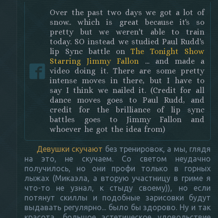
Over the past two days we got a lot of
snow.. which is great because it's so
pretty but we weren't able to train
today. SO instead we studied Paul Rudd's
lip Sync battle on
The Tonight Show
Starring Jimmy Fallon
... and made a
video doing it. There are some pretty
intense moves in there, but I have to
say I think we nailed it. (Credit for all
dance moves goes to Paul Rudd, and
credit for the brilliance of lip sync
battles goes to Jimmy Fallon and
whoever he got the idea from)
Девушки скучают
без тренировок, а мы, глядя
на это, не скучаем. Со светом неудачно
получилось, но они профи только в горных
лыжах (Микаэла, а вторую участницу в гриме я
что-то не узнал, к стыду своему)), но если
потянут скиллы и подобные зарисовки будут
выдавать регулярно... было бы здорово. Ну и так
красота, большое эстетическое удовольствие