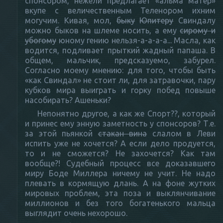
спонсором, нежели предлагает «альма матер»
вкупе с величественным Теленором ихним
могучим. Кивая, мол,
быку
Юпитеру
Свиндалу
можно быков на шлеме носить, а ему
сирому и
убогому
юному гению нельзя-а-а-а-а... Масла, как
водится, подливает прыткий жадный папаша. В
общем, мальчик, предсказуемо, забурел.
Согласно моему мнению: для того, чтобы быть
«как Свиндал» не стоит ли, для затравочки, пару
кубков мира выиграть и горку побед повыше
насобирать? Ашеньки?
Непонятно другое, а как же Спорт??, который
и принес ему энную заметность у спонсоров? Т.е.
за этой пьянкой
стакан вина
слалом в Леви
испить уже не хочется? А если дело продуется,
то и не сможется? Не захочется? Как там
вообще?! Судебный процесс все доказавшего
миру Боде Миллера ничему не учит. Не надо
плевать в кормящую длань. А на фоне жутких
мировых проблем, эта поза и выклянчивание
миллионов и без того богатенького мальца
выглядит очень нехорошо.