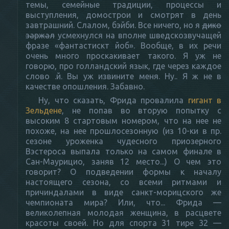
темы, семейные традиции, процессы и
выступления, домострои и смотрят в день
завтрашний. Слалом, бэйби. Все ничего, но я
дико
заржал
усмехнулся на вполне шведскозвучащей
фразе «фантастискт йоб». Вообще, в их речи
очень много проскакивает такого. Я уж не
говорю, про голландский язык, где через каждое
слово .й. Вы уж извините меня. Ну.. Я ж не в
качестве опошления. Забавно.
Ну, что сказать, Фрида провалила
гигант в
Зельдене
, не попав во вторую попытку с
высоким 8 стартовым номером, что на нее не
похоже, на нее прошлосезонную (из 10-ки в пр.
сезоне уроженка чудесного приозерного
Вэстероса выпала только на самом финале в
Сан-Маурицио, заняв 12 место...) О чем это
говорит? О подведении формы к началу
настоящего сезона, со всеми ритмами и
причиндалами в виде санкт-морицского же
чемпионата мира? Или, что... Фрида —
великолепная молодая женщина, в расцвете
красоты своей. Но для спорта 31 тире 32 —