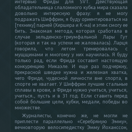
интервью Фриды для SVT. Действующая
обладательница слаломного кубка мира сказала
довольно интересную фразу: я не могу
подражать Шиффрин, я буду ориентироваться на
[технику] парней (Хиршера и К-на) и этим смогу ее
бить.. Знакомая метода, которая сработала в
случае зельденско-триумфальной Лары Гут
(которая и так на успехи не жаловалась). Ларця
говорила, что летом тренировалась с
мущщинами и многому у них научилась. Я буду
только рад, если Фрида составит настоящую
конкуренцию Микаэле. И еще раз подчеркну,
прекрасной шведке нужна и железная хватка,
чего Фриде, чудесной личности вне спорта, в
спорте не хватает. У Шиффрин лучшие стальные
сплавы в крови, а Фриде нужно учиться, учиться,
учиться.., пусть и в 31 год. Если ставить перед
собой большие цели, кубки, медали, победы во
множестве.
Журналисты, конечно же, не могли не
приплести параллельно «Серебряную Эмму»,
вечновторую велосипедистку Эмму Йоханссон,