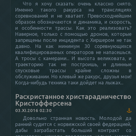
Что я хочу сказать: очень классно снято.
Именно такого ракурса на трансляциях
соревнований и не хватает. Превосходнейшим
образом обозначаются и динамика, и скорость,
и особенности трассы. Как это реализовать?
Наверное, только с помощью дронов, которые
запрещены после инцидента с Хиршером не так
давно. На как минимум 30 соревнующихся
квалифицированных операторов не напасешься.
А тросы с камерами... И высота великовата, и
траекторию так не построишь, и длинные
спусковые трассы крайне сложны в
обслуживании. Но клевый же ракурс, друзья мои!
Когда-нибудь техника таки дойдет на лыжах...
Расхристанное христарадничество
Кристофферсена
03.XI.2016 02:30
Довольно странная новость. Молодой да
ранний судится с норвежской своей федерацией,
дабы заграбастать больший контракт со