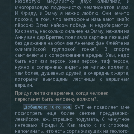
незолотую медалистку двух олимпиад и
многоразовую подиумистку чемпионатов мира.
И Фриду, и Эмму я нежно люблю. Они чем-то
похожи, в том, что англофоны называют «найс
пёрсон». Этим найсом победы и недобираются.
Как знать, насколько сильнее на Эмму, нежели на
Анну ван дер Брегген, повлияла картина лежащей
без движения на обочине Аннемик фан Флёйте на
олимпийской групповой гонке?.. В спорте
сантименты и сопереживания вредны. Увы, надо
быть нот изи персон, хэви персон, таф персон,
нужно в соперниках видеть не милых коллег и,
тем более, душевных друзей, а очередных жертв,
которыми вымощены лестницы к вершинам
вершин.
Придут ли такие времена, когда человек
перестанет быть человеку волком?..
SVT не позволяет мне
Добавлено 10-го ноя.
посмотреть еще более свежее преддверно-
левийское, аж, страшно подумать, 6 минутное
интервью Фриды Х. Как мило с их стороны,
напоминать, что есть сорта живущих на геолого-