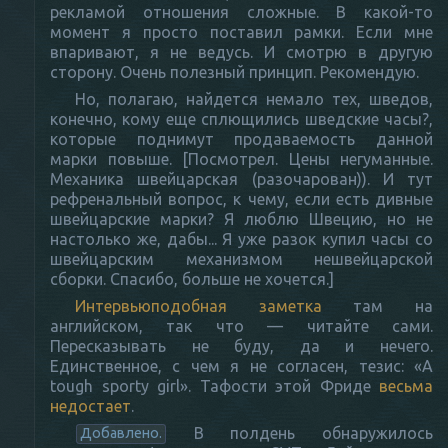
рекламой отношения сложные. В какой-то
момент я просто поставил рамки. Если мне
впаривают, я не ведусь. И смотрю в другую
сторону. Очень полезный принцип. Рекомендую.
Но, полагаю, найдется немало тех, шведов,
конечно, кому еще сплющились шведские часы?,
которые поднимут продаваемость данной
марки повыше. [Посмотрел. Цены негуманные.
Механика швейцарская (разочарован)). И тут
рефренальный вопрос, к чему, если есть дивные
швейцарские марки? Я люблю Швецию, но не
настолько же, дабы... Я уже разок купил часы со
швейцарским механизмом нешвейцарской
сборки. Спасибо, больше не хочется.]
Интервьюподобная заметка
там на
английском, так что — читайте сами.
Пересказывать не буду, да и нечего.
Единственное, с чем я не согласен, тезис: «A
tough sporty girl». Тафости этой Фриде
весьма
недостает
.
В полдень обнаружилось
Добавлено.