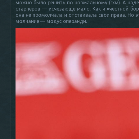
можно было решить по нормальному (гхм). А наде
старперов — исчезающе мало. Как и «честной борьб
она не промолчала и отстаивала свои права. Но э
молчание — модус операнди.