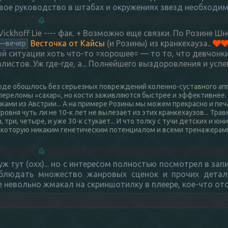
ивое руководство в штабах и окружениях звезд необходим
 Vickhoff Lie ---- фак. + Возможно еще связки. По Розине Ш
Весточка от Кайсы
(и Розины) из кранкехауза..
нь—вечер
ой ситуации хоть что-то =хорошее= — то то, что девчонки
листов. Уж где-где, а... Полнейшего выздоровления и усп
х вроде обошлось без серьезных повреждений коленно-суставного апп
о переломы =сахар=, но кости заживляются быстрее и эффективнее. 
ками из Австрии... А на примере Розины мы можем прекрасно и пе
вня чуть ли не 10-к лет не вылезает из этих кранкехаузов... Травм
ва, три, четыре, и уже 30-к стукает... И что толку с тучи детских и 
и, которую никаким генетическим потенциалом и всеми тренажерам
ж тут (охх)... но с интересом полностью посмотрел в запи
блюдать множество жанровых сценок и прочих детал
 невольно жмакал на скриншотилку в плеере, кое-что ото