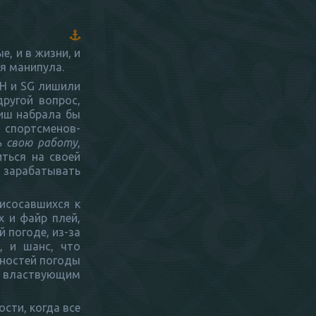
е, и в жизни, и
ая манипула.
DH и SG лишили
ругой вопрос,
Риш набрала бы
 спортсменов-
ь свою работу
,
иться на своей
 зарабатывать
рисосавшихся к
 и файр плей,
 погоде, из-за
, и шанс, что
рностей погоды
о властвующим
сти, когда все