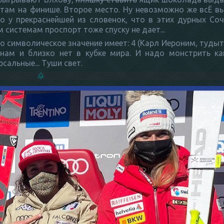
 там на финише. Второе место. Ну невозможно же всЁ выиг
 у прекраснейшей из словенок, что в этих дурных Соч
м системам проспорт тоже спуску не дает...
то символическое значение имеет: 4 (Карл Иероним, тудыть
инам и близко нет в кубке мира. И надо монстрить ка
сальные... Туши свет.