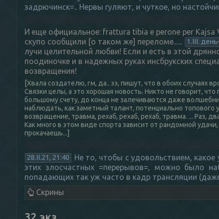
задрючинск=.. Нервы гуляют, и чуткое, но настойч
И еще официальное: frattura tibia e perone per Kajsa
скупо сообщили [о таком же] переломе......
1.III. де
лучи целительной любви! Если и есть в этой дрянн
поодиночке и в надежных руках инсбрукских специа
возвращения!
[Хвала создателю, гм, да.. ээ, пишут, что в обоих случая
Связки целы, а это хорошая новость. Никто не говорит, чт
большому счету, до конца не залечиваются даже волшебни
наблюдать, как заметный талант, потенциально топового уро
возвращение, травма, рехаб, рехаб, рехаб, травма. ... Раз, д
Как много в этом виде спорта зависит от рандомной удач
прокачаешь...]
Не то, чтобы с удовольствием, какое у
28.II.21, 21:40
этих злосчастных =перерывов=, можно было на
попадающих так уж часто в кадр трансляции (даже
Скрины
32 экз.