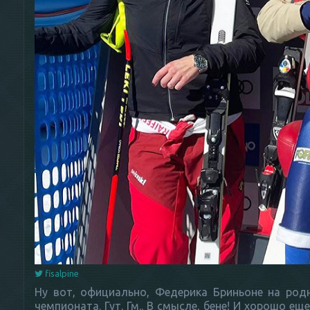
fisalpine
Ну вот, официально, Федерика Бриньоне на род
чемпионата. Гут. Гм.. В смысле, бене! И хорошо ещ