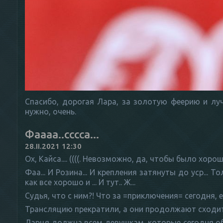
Спасибо, дорогая Лара, за золотую феерию и лу
нужно, очень.
Фаааа..сссса...
28.II.2021 12:30
Ох, Кайса.... ((((. Невозможно, да, чтобы было хорошо
Фаа... И Розина... И крепления затянуты до уср... 
как все хорошо и ... И тут.. Ж...
Судья, что с ним?! Что за =приключения= сегодня, 
Трансляцию прекратили, а они продолжают сходить
Ларця должна всем девушкам, которые сегодня 