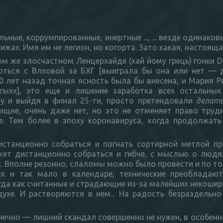
ые, коррумпированные, инертные ..., ... везде одинаковы
уижах. Имя им не легион, но когорта. Зато какая, настоящ
ом же злосчастном Ленцерхайде (хай йому грець) гонки 
оться с Влховой за БХГ [выиграла бы она или нет — д
10 лет назад точная ясность была бы внесена, и Мария 
гыхх], это еще и лишение заработка всех остальных
ну и выйдя в финал 25-ти, просто претендовали
делат
ищие, очень даже нет, но это не отменяет право труд
е. Тем более в эпоху коронавируса, когда продолжать
дистанционно собраться и погнать сортирной метлой п
ет дистанционно собраться и гибче, с мыслью о людях
. Вполне резонно, слаломы можно было провести и по той
х и так мало в календаре, технические преобладают
огда как считанные и страдающие из-за малейших некоше
ухе. И растворяются в нем... На радость безраздельн
ечно — лишний скандал совершенно не нужен, в особенно