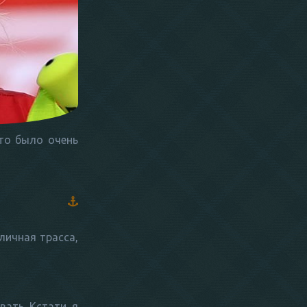
Это было очень
тличная трасса,
ать. Кстати, я