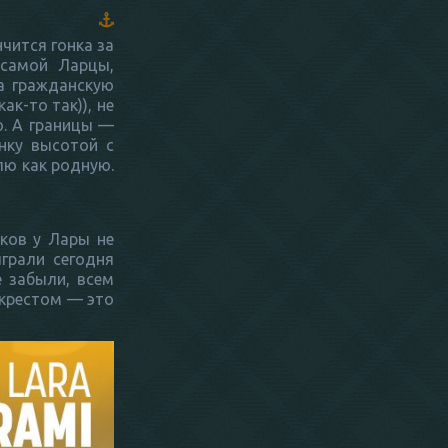
нчится гонка за
 самой Ларцы,
а гражданскую
ак-то так)), не
о. А границы —
нку высотой с
блю как родную.
ков у Лары не
грали сегодня
е забыли, всем
 крестом — это
лыжная точка мне