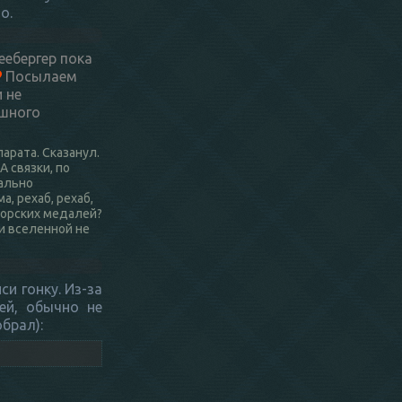
о.
неебергер пока
Посылаем
 не
ешного
арата. Сказанул.
А связки, по
чально
а, рехаб, рехаб,
юниорских медалей?
и вселенной не
си гонку. Из-за
ей, обычно не
брал):