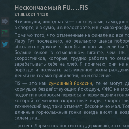
Нескончаемый FU.. ..FIS
21.III.2021 14:30
Эти чинуши, чинодралы — заскорузлые, самодовольн
в спорте, и в сумо, и в велоспорте, и в лыжах-расф
Помимо того, что отмененные на финале во все т
Лару Гут последнего, но реального шанса побор
абсолютно другой; я был бы не против, если бы 
больше очков в отмененном гиганте, чем ЛВ, 
скоростников, которые, трудно работая по сезо
зарабатывать себе на хлеб. Я понимаю, они не н
борозде и получать заслуженное вознаграждени
деньги не только привилегия, но и спасение...
FIS — это как
сумошный йокосин
, те не могут 
кормушке бездействующих йокодзун, ФИС не мож
подойти к вопросам переноса и перемещения гонок
которой отменили скоростные виды. Скоростны
технический вид таки отменят, бесконечно мал. Т
длинные горнолыжные гонки всегда висят в возд
силам зла...
Протест Лары я полностью поддерживаю, хотя кон