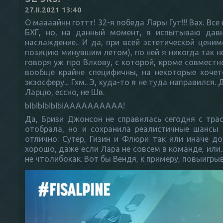
27.II.2021 13:40
О маааайнн готтт! 32-я победа Лары Гут!!! Вах. Вс
БХГ, но, на данный момент, я испытываю дав
наслаждение.. И да, при всей эстетической цен
позицию минувшим летом), по ней я никогда так не 
говоря уж про Влхову, с которой, кроме совместн
вообще крайне специфичны, на некоторые хочет
экзосферу... Гхм.. Э, куда-то я не туда направилс
Ларцю, ессно, не Шв.
ЫЫЫЫЫЫАААААААААА!
Да, Бризи Джонсон не справилась сегодня с тра
отобрала, но и сохранила реалистичные шансы 
отлично: Сутер, Гизин и Флюри так или иначе до
хорошо, даже если Лара не совсем в команде, или.
не чтолибокак. Вот бы Вендя, к примеру, повыигрыв
Тироло, Доломити, это понятно.. Ну.., в Италии нево