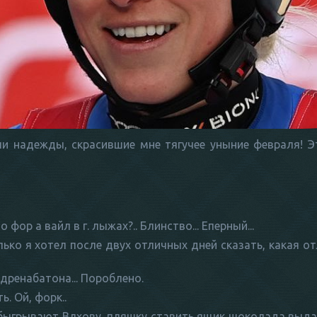
чи надежды, скрасившие мне тягучее уныние февраля! 
 фор а вайл в г. лыжах?.. Блинство... Еперный...
Только я хотел после двух отличных дней сказать, какая о
едренабатона... Пороблено.
. Ой, форк..
обыгрывают Влхову,
пляшку ставить
ящик шоколада выдав