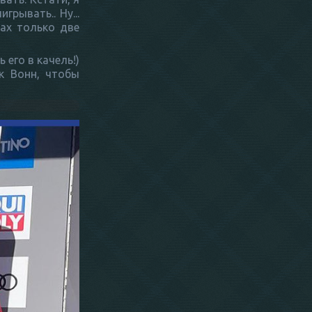
рывать.. Ну...
ах только две
 его в качель!)
к Вонн, чтобы