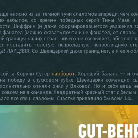
е еще не ясно из-за темной тучи слаломов впереди, чем ко
но забытое, со времен победных серий Тины Мазе и
имости Шиффрин (и даже сформировавшегося уважения з
фанател (можно сказать почти и не фанател, от слова.. к
ой границы наших стран, ничего не связывает, абсолютн
ся поставить толстую, непролазную, непроглядную сте
я. Да! ЛАРЦЯЯЯ! Со Швейцарией даже границ нет, а я ее лю
ссой, а Коринн Сутер
наоборот
. Хороший баланс — и оч
на победу в спусковом кубке. Швейцарки командно сы
полнительно отняли очки у Влховой. Но и себя ведь н
. совсем не в команде. Квадратный красный стяг с белым
ала все спец. слаломы. Счастье привалило бы всем. Ых..
зможно найти неживописнейшие места, и Валь ди Фасса как горно