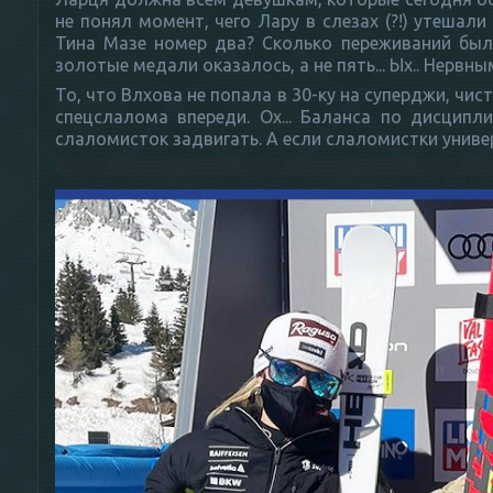
не понял момент, чего Лару в слезах (?!) утешали
Тина Мазе номер два? Сколько переживаний было
золотые медали оказалось, а не пять... Ых.. Нервны
То, что Влхова не попала в 30-ку на суперджи, чис
спецслалома впереди. Ох... Баланса по дисципл
слаломисток задвигать. А если слаломистки универ