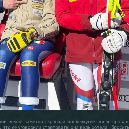
ной земле заметно скрасила послевкусие после провал
е, что ее уговорили стартовать: она ведь хотела =бросить